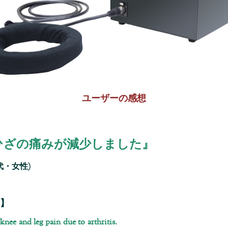
ユーザーの感想
脚とひざの痛みが減少しました』
代・女性)
】
nee and leg pain due to arthritis.