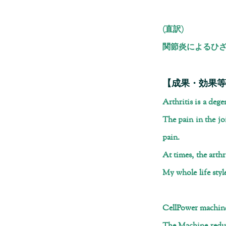
(直訳)
関節炎によるひ
【成果・効果等
Arthritis is a dege
The pain in the jo
pain.
At times, the arth
My whole life styl
CellPower machine