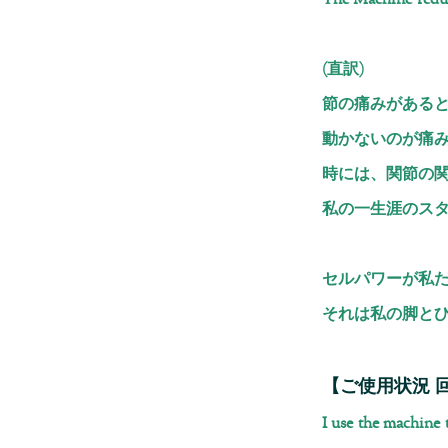
The Machine reduc
(直訳)
節の痛みがある
動かないのが痛
時には、関節の
私の一生涯のス
セルパワーが私
それは私の脚と
【ご使用状況 
I use the machine 