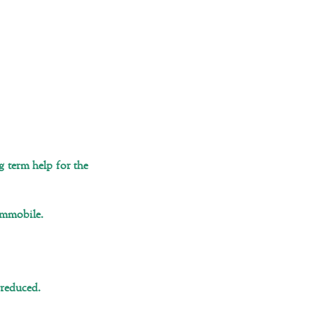
g term help for the
 immobile.
 reduced.