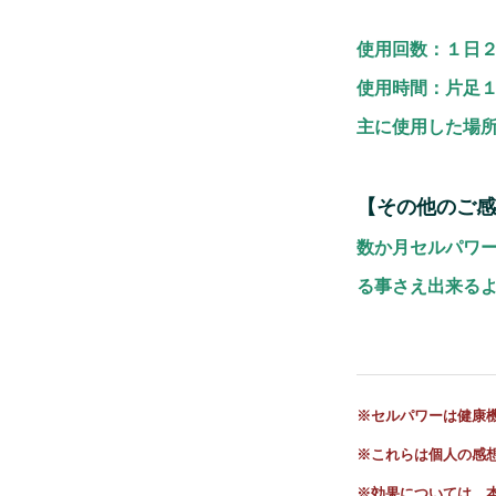
使用回数：１日
使用時間：片足
主に使用した場
【その他のご感
数か月セルパワ
る事さえ出来る
※セルパワーは健康
※これらは個人の感
※
効果については、