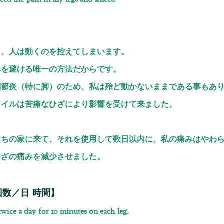
ed the pain in my legs and knees.
と、人は動くのを控えてしまいます。
みを避ける唯一の方法だからです。
関節炎（特に脚）のため、私は殆ど動かないままである事もあ
タイルは苦痛なひざにより影響を受けて来ました。
たちの家に来て、それを使用して数日以内に、私の痛みはやわ
ひざの痛みを減少させました。
回数／日 時間】
twice a day for 10 minutes on each leg.