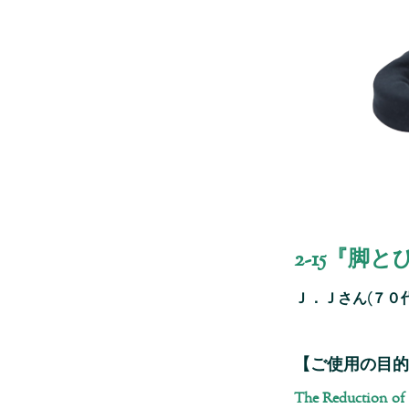
2-15『
Ｊ．Ｊさん(７０
【ご使用の目的
The Reduction of k