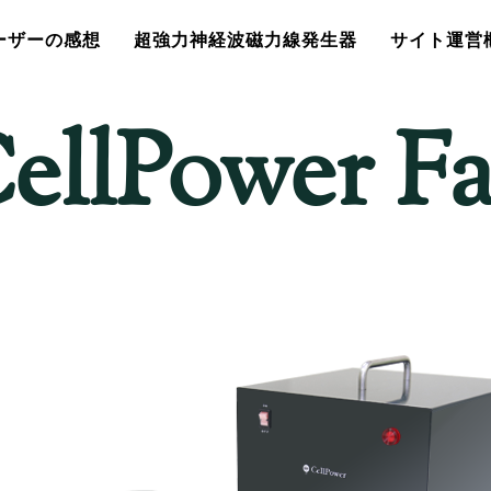
ーザーの感想
超強力神経波磁力線発生器
サイト運営
ellPower F