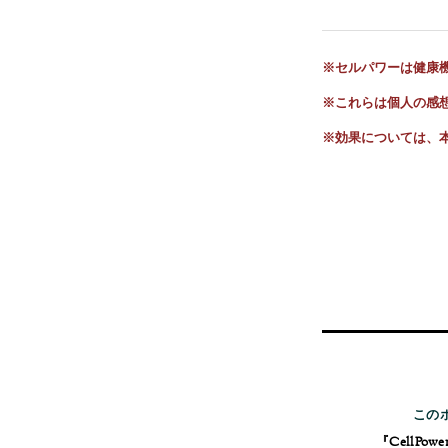
※セルパワーは健康
※これらは個人の感
※
効果については、
この
『CellPo