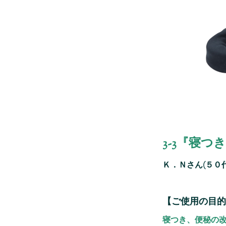
3-3『寝
Ｋ．Ｎさん(５０
【ご使用の目的
寝つき、便秘の