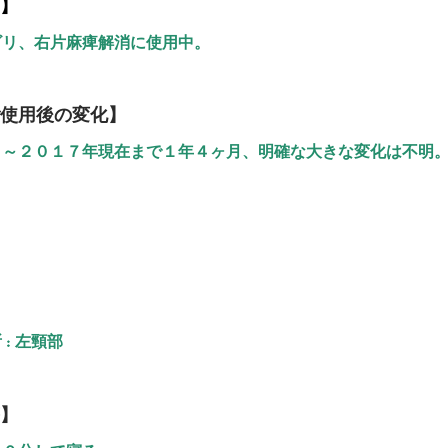
】
ビリ、右片麻痺解消に使用中。
使用後の変化】
月～２０１７年現在まで１年４ヶ月、明確な大きな変化は不明
: 左頸部
】