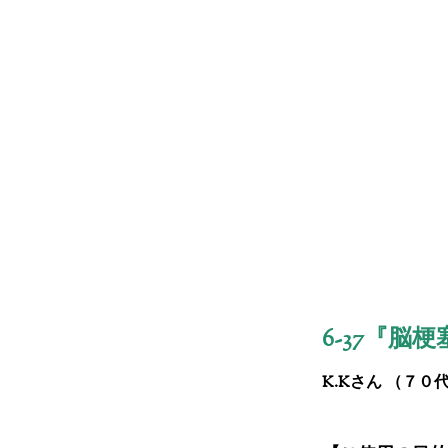
6-37
『
脳梗
K.Kさん （７０