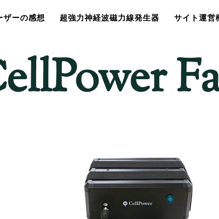
ーザーの感想
超強力神経波磁力線発生器
サイト運営
ellPower F