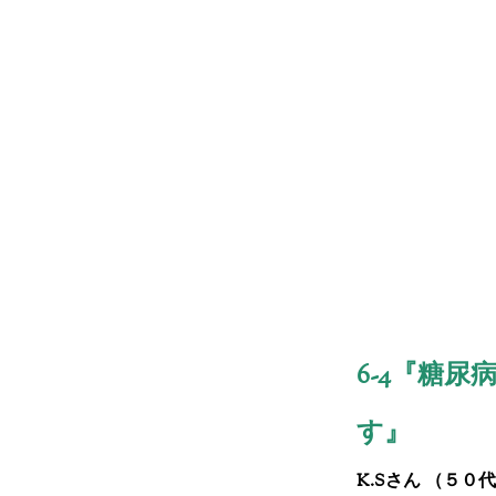
6-4『
糖尿
す
』
K.Sさん （５０