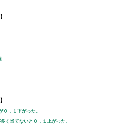
】
週
】
cが０．１下がった。
が多く当てないと０．１上がった。