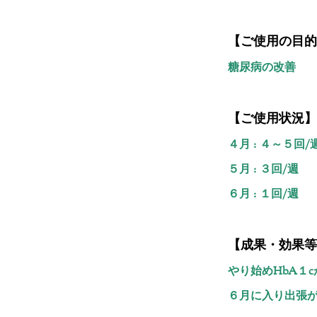
【ご使用の目的
糖尿病の改善
【ご使用状況】
４月 : ４～５回/
５月 : ３回/週
６月 : １回/週
【成果・効果等
やり始めHbA１
６月に入り出張