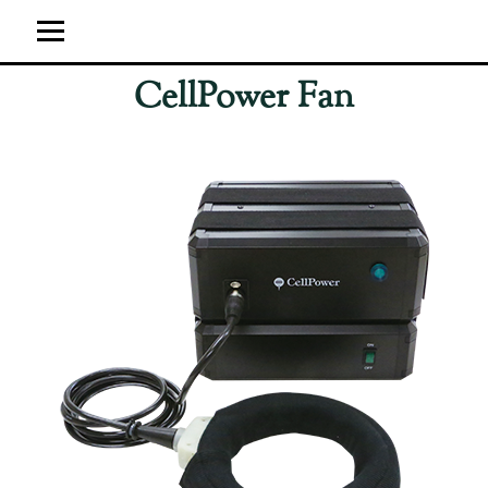
CellPower Fan
ホーム
ユーザーの感想
超強力神経波磁力線発生器
サイト運営概要
ブログ