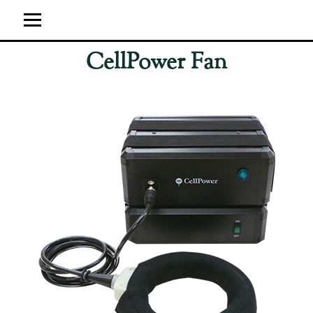
CellPower Fan
ホーム
ユーザーの感想
超強力神経波磁力線発生器
サイト運営概要
ブログ