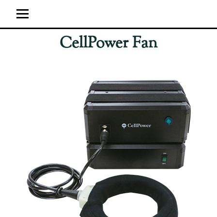
CellPower Fan
ホーム
ユーザーの感想
超強力神経波磁力線発生器
サイト運営概要
ブログ