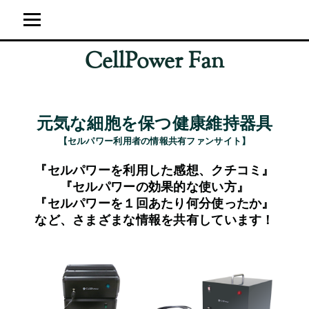
CellPower Fan
ホーム
ユーザーの感想
元気な細胞を保つ健康維持器具
超強力神経波磁力線発生器
【セルパワー利用者の情報共有ファンサイト】
サイト運営概要
『セルパワーを利用した感想、クチコミ』
ブログ
『セルパワーの効果的な使い方』
『セルパワーを１回あたり何分使ったか』
など、さまざまな情報を共有しています！