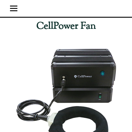
CellPower Fan
ホーム
ユーザーの感想
超強力神経波磁力線発生器
サイト運営概要
ブログ