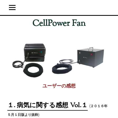
CellPower Fan
ホーム
ユーザーの感想
超強力神経波磁力線発生器
サイト運営概要
ブログ
ユーザーの感想
１. 病気に関する感想 Vol.１
(２０１６年
５月１日版より抜粋)