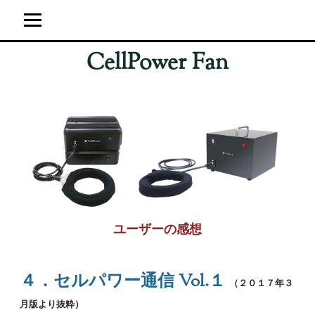
CellPower Fan
ホーム
ユーザーの感想
超強力神経波磁力線発生器
サイト運営概要
ブログ
ユーザーの感想
４．セルパワー通信 Vol.１
（２０１７年３
月版より抜粋）